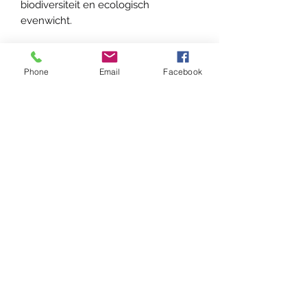
biodiversiteit en ecologisch
evenwicht.
Lokmiddel :
Phone
Email
Facebook
Kant-en-klare zoete lokstof
:
S
amengesteld met een molecule
die specifiek aantrekkelijk is voor
de Aziatische hoornaar.
Bijzonder effectief tegen gynes in
de herfst en stichtende koninginnen
in het voorjaar.
Hier verkrijgbaar