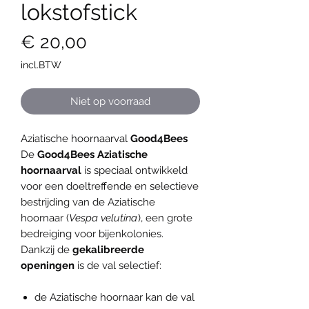
lokstofstick
Prijs
€ 20,00
incl.BTW
Niet op voorraad
Aziatische hoornaarval
Good4Bees
De
Good4Bees Aziatische
hoornaarval
is speciaal ontwikkeld
voor een doeltreffende en selectieve
bestrijding van de Aziatische
hoornaar (
Vespa velutina
), een grote
bedreiging voor bijenkolonies.
Dankzij de
gekalibreerde
openingen
is de val selectief:
de Aziatische hoornaar kan de val