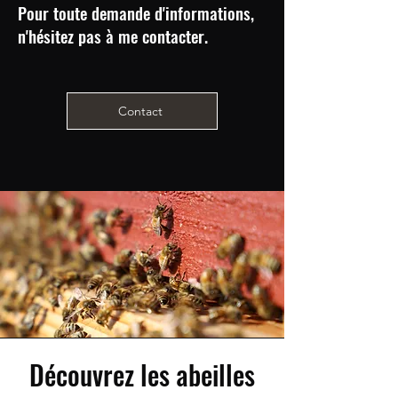
Pour toute demande d'informations,
n'hésitez pas à me contacter.
Essaims buckfast en
Contact
ruche Simplex
Prix
195,00 €
TVA Incluse
Rupture de stock
Découvrez les abeilles