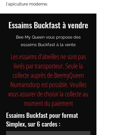
l'apiculture moderne.
Essaims Buckfast à vendre
Bee My Queen vous propose des
essaims Buckfast à la vente
Les essaims d’abeilles ne sont pas
livrés par transporteur. Seule la
collecte auprès de BeemyQueen
Numansdorp est possible. Veuillez
vous assurer de choisir la collecte au
moment du paiement
Essaims Buckfast pour format
Simplex, sur 6 cardes :